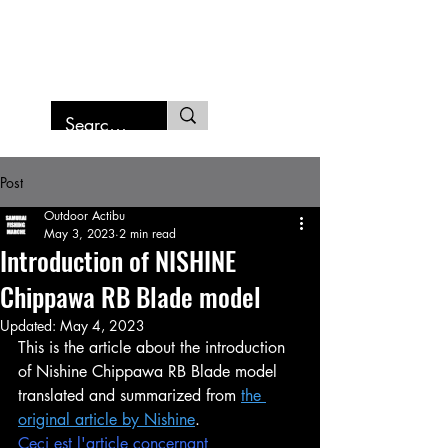
SAMURAI FISHING MARCHE
Post
Outdoor Actibu
May 3, 2023
2 min read
Introduction of NISHINE
Chippawa RB Blade model
Updated:
May 4, 2023
This is the article about the introduction 
of Nishine Chippawa RB Blade model 
translated and summarized from 
the 
original article by Nishine
.
Ceci est l'article concernant 