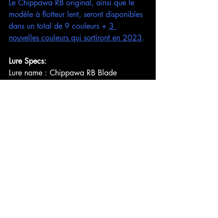
Le Chippawa RB original, ainsi que le 
modèle à flotteur lent, seront disponibles 
dans un total de 9 couleurs + 
3 
nouvelles couleurs qui sortiront en 2023
.
Lure Specs:
Lure name : Chippawa RB Blade
Length ： 62mm
Weight ： 16.5g
Leading depth ： 1.2m (with 16lb 
fluorocarbon)
Hook : Ichikawa Fishing Mantis Treble 
#4