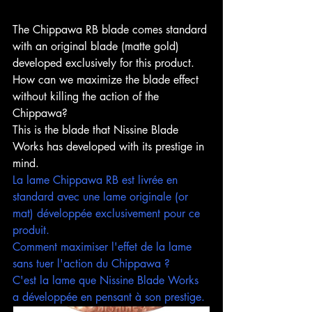
The Chippawa RB blade comes standard 
with an original blade (matte gold) 
developed exclusively for this product.
How can we maximize the blade effect 
without killing the action of the 
Chippawa?
This is the blade that Nissine Blade 
Works has developed with its prestige in 
mind.
La lame Chippawa RB est livrée en 
standard avec une lame originale (or 
mat) développée exclusivement pour ce 
produit.
Comment maximiser l'effet de la lame 
sans tuer l'action du Chippawa ?
C'est la lame que Nissine Blade Works 
a développée en pensant à son prestige.