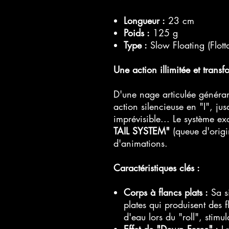
Longueur :
23 cm
Poids :
125 g
Type :
Slow Floating (Flotta
Une action illimitée et transf
D'une nage articulée généran
action silencieuse en "I", j
imprévisible... Le système e
TAIL SYSTEM"
(queue d'origi
d'animations.
Caractéristiques clés :
Corps à flancs plats :
Sa si
plates qui produisent des f
d'eau lors du "roll", stimul
Effet de "Down Force" :
La