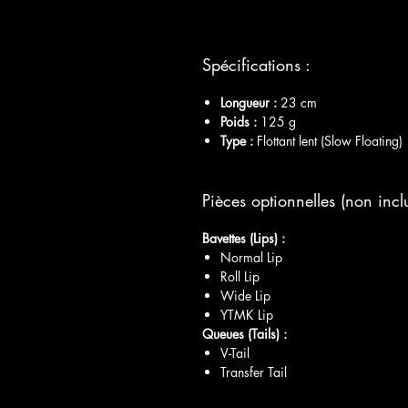
Spécifications :
Longueur :
23 cm
Poids :
125 g
Type :
Flottant lent (Slow Floating)
Pièces optionnelles (non inclu
Bavettes (Lips) :
Normal Lip
Roll Lip
Wide Lip
YTMK Lip
Queues (Tails) :
V-Tail
Transfer Tail