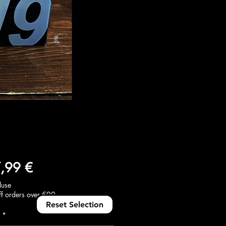
Prix
,99 €
luse
f orders over €90
Reset Selection
*