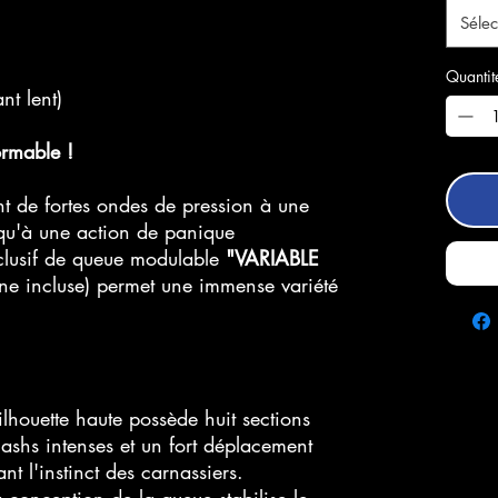
Sélec
Quantit
nt lent)
ormable !
t de fortes ondes de pression à une
usqu'à une action de panique
xclusif de queue modulable
"VARIABLE
ne incluse) permet une immense variété
lhouette haute possède huit sections
lashs intenses et un fort déplacement
ant l'instinct des carnassiers.
 conception de la queue stabilise le