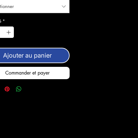
tionner
é
*
Ajouter au panier
Commander et payer