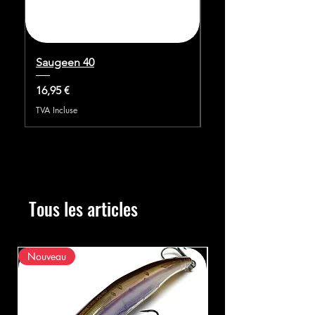
Saugeen 40
BABY ABINO 70F
Prix
Prix
16,95 €
20,45 €
TVA Incluse
TVA Incluse
Tous les articles
Nouveau
Nouveau