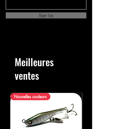
Sign Up
Meilleures
ventes
Nouvelles couleurs
Nouvelles couleurs