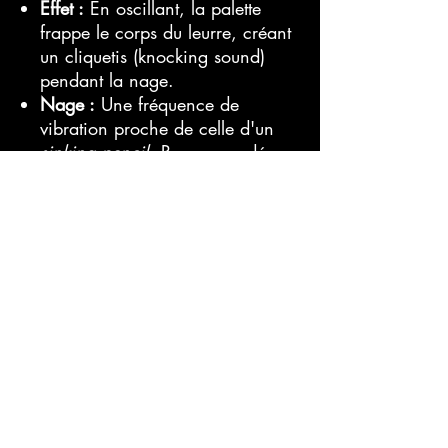
Effet :
En oscillant, la palette
frappe le corps du leurre, créant
un cliquetis (knocking sound)
pendant la nage.
Nage :
Une fréquence de
vibration proche de celle d'un
sinking pencil
. Recommandé
pour une récupération lente ou
entrecoupée de légers
tremblements (shaking).
Configuration sans palette :
Usage :
Conçu pour les vitesses
de récupération élevées.
Effet :
Génère un battement de
queue frénétique et vif, semblable
à la fuite d'un vrai petit poisson.
Nage :
Une posture presque